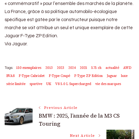
« commémoratif » pour l’ensemble des marchés de la planète.
La France, grâce à sa politique automobilo-écologique
spécifique est gatée par le constructeur puisque notre
marché se voit attribué un seul et unique exemplaire de cette
Jaguar F-Type ZP Edition.
Via Jaguar.
150 exemplaires
2013
2023
2024
2025
575 ch
actualité
AWD
Tags:
BVA8
F-Type Cabriolet
F-Type Coupé
F-Type ZP Edition
Jaguar
luxe
série limitée
sportive
UK
V8 5.0 L Supercharged
vie des marques
Post
Previous Article
BMW : 2025, l’année de la M3 CS
Navigation
Touring
Next Article