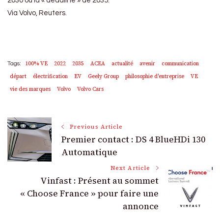
2030 ou la « deadline » de 2035.
Via Volvo, Reuters.
100% VE
2022
2035
ACEA
actualité
avenir
communication
Tags:
départ
électrification
EV
Geely Group
philosophie d'entreprise
VE
vie des marques
Volvo
Volvo Cars
Post
Previous Article
Premier contact : DS 4 BlueHDi 130
Navigation
Automatique
Next Article
Vinfast : Présent au sommet
« Choose France » pour faire une
annonce