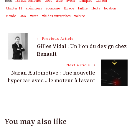
182.521 véhicules
2020
Asie
avenir
banques
Canada
Tags:
Chapter 11
créanciers
économie
Europe
faillite
Hertz
location
monde
USA
vente
vie des entreprises
voiture
Post
Previous Article
Gilles Vidal : Un lion du design chez
Navigation
Renault
Next Article
Naran Automotive : Une nouvelle
hypercar avec… le moteur à l’avant
You may also like