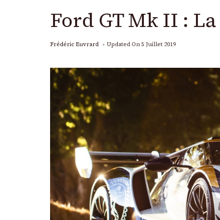
Ford GT Mk II : La
Frédéric Euvrard
Updated On
5 Juillet 2019