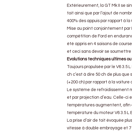
Extérieurement, la GT Mk II se sin
toit ainsi que par l’ajout de n
400% des appuis par rapport à la 
Mise au point conjointement par
compétition de Ford en endurance 
été appris en 4 saisons de cour
et ceci sans devoir se soumettr
Evolutions techniques ultimes o
Toujours propulsée par le V6 3.5
ch c’est à dire 50 ch de plus que
(+200 ch) par rapport à la voiture
Le système de refroidissement mo
et par projection d’eau. Celle-ci 
températures augmentent, afin de
température du moteur V6 3.5 L 
La prise d’air de toit évoquée pl
vitesse à double embrayage et 7 r