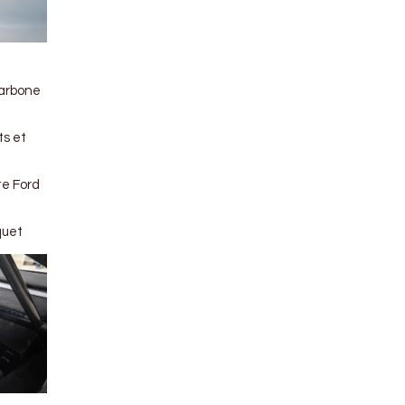
carbone
ts et
te Ford
quet