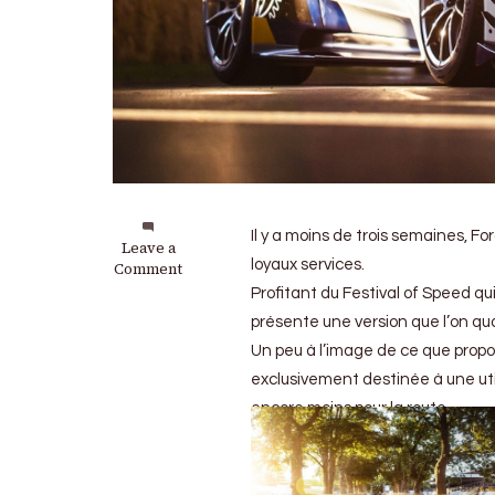
Il y a moins de trois semaines, F
on
Leave a
loyaux services.
Ford
Comment
GT
Profitant du Festival of Speed q
Mk
présente une version que l’on qual
II
:
Un peu à l’image de ce que propo
La
exclusivement destinée à une util
GT
encore moins pour la route.
ultime