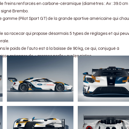
de freins renforcés en carbone-céramique (diamètres : Av : 39.0 cm /
s signé Brembo.
de gomme (Pilot Sport GT) de la grande sportive américaine qui cha
 de sa racecar qui propose désormais 5 types de réglages et qui peu
rale.
ns le poids de l’auto est à la baisse de 90 kg, ce qui, conjugué à
isse présager de « grosses perfs » sur les pistes.