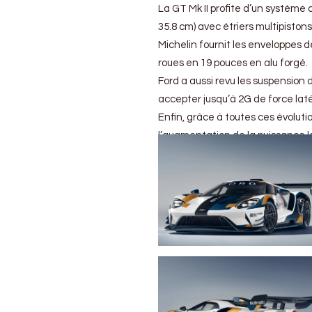
La GT Mk II profite d’un système 
35.8 cm) avec étriers multipiston
Michelin fournit les enveloppes 
roues en 19 pouces en alu forgé.
Ford a aussi revu les suspension
accepter jusqu’à 2G de force laté
Enfin, grâce à toutes ces évolutio
l’augmentation de la puissance la