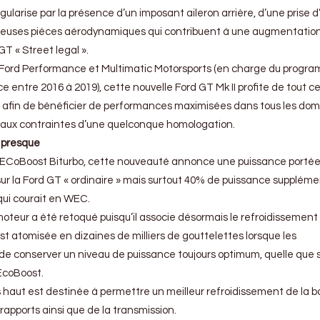
gularise par la présence d’un imposant aileron arrière, d’une prise d
ombreuses pièces aérodynamiques qui contribuent à une augmentatio
GT « Street legal ».
 Ford Performance et Multimatic Motorsports (en charge du progr
entre 2016 à 2019), cette nouvelle Ford GT Mk II profite de tout ce
se afin de bénéficier de performances maximisées dans tous les do
e aux contraintes d’une quelconque homologation.
u presque
 L ECoBoost Biturbo, cette nouveauté annonce une puissance portée
 sur la Ford GT « ordinaire » mais surtout 40% de puissance supplém
 qui courait en WEC.
teur a été retoqué puisqu’il associe désormais le refroidissement 
est atomisée en dizaines de milliers de gouttelettes lorsque les
 conserver un niveau de puissance toujours optimum, quelle que so
EcoBoost.
us haut est destinée à permettre un meilleur refroidissement de la b
apports ainsi que de la transmission.