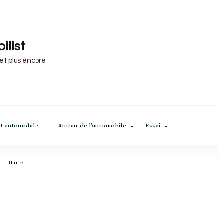
ilist
 et plus encore
t automobile
Autour de l’automobile
Essai
GT ultime