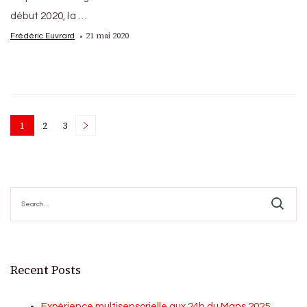
début 2020, la …
21 mai 2020
Frédéric Euvrard
Posts
1
2
3
Page
Page
Page
pagination
Search
for:
Recent Posts
Expérience multisensorielle aux 24h du Mans 2025