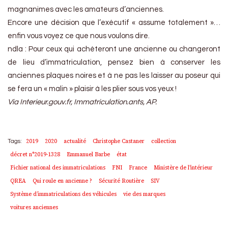
magnanimes avec les amateurs d’anciennes.
Encore une décision que l’exécutif « assume totalement »…
enfin vous voyez ce que nous voulons dire.
ndla : Pour ceux qui achèteront une ancienne ou changeront
de lieu d’immatriculation, pensez bien à conserver les
anciennes plaques noires et à ne pas les laisser au poseur qui
se fera un « malin » plaisir à les plier sous vos yeux !
Via Interieur.gouv.fr, Immatriculation.ants, AP.
2019
2020
actualité
Christophe Castaner
collection
Tags:
décret n°2019-1328
Emmanuel Barbe
état
Fichier national des immatriculations
FNI
France
Ministère de l'intérieur
QREA
Qui roule en ancienne ?
Sécurité Routière
SIV
Système d’immatriculations des véhicules
vie des marques
voitures anciennes