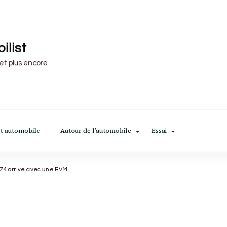
ilist
 et plus encore
t automobile
Autour de l’automobile
Essai
 Z4 arrive avec une BVM