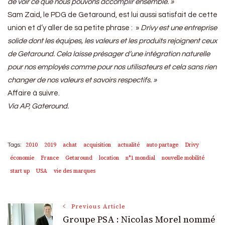
de voir ce que nous pouvons accomplir ensemble. »
Sam Zaid, le PDG de Getaround, est lui aussi satisfait de cette
union et d’y aller de sa petite phrase : »
Drivy est une entreprise
solide dont les équipes, les valeurs et les produits rejoignent ceux
de Getaround. Cela laisse présager d’une intégration naturelle
pour nos employés comme pour nos utilisateurs et cela sans rien
changer de nos valeurs et savoirs respectifs. »
Affaire à suivre.
Via AP, Gateround.
2010
2019
achat
acquisition
actualité
auto partage
Drivy
Tags:
économie
France
Getaround
location
n°1 mondial
nouvelle mobilité
start up
USA
vie des marques
Post
Previous Article
Groupe PSA : Nicolas Morel nommé