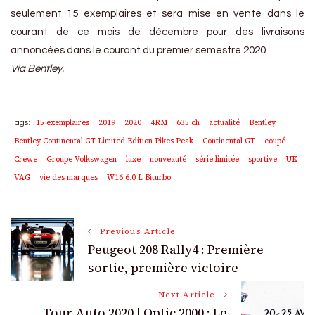
seulement 15 exemplaires et sera mise en vente dans le
courant de ce mois de décembre pour des livraisons
annoncées dans le courant du premier semestre 2020.
Via Bentley.
15 exemplaires
2019
2020
4RM
635 ch
actualité
Bentley
Tags:
Bentley Continental GT Limited Edition Pikes Peak
Continental GT
coupé
Crewe
Groupe Volkswagen
luxe
nouveauté
série limitée
sportive
UK
VAG
vie des marques
W16 6.0 L Biturbo
Post
Previous Article
Peugeot 208 Rally4 : Première
Navigation
sortie, première victoire
Next Article
Tour Auto 2020 | Optic 2000 : Le