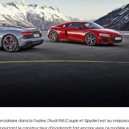
ialisée dans la foulée, l’Audi R8 (Coupé et Spyder) est au crépusc
 pourtant le constructeur d’Ingolstadt fait encore vivre ce modèle 