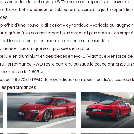
mission à double embrayage S-Tronic à sept rapports qui envoie la
n différentiel mécanique autobloquant assurant la juste répartition
ices.
ofite d’une nouvelle direction « dynamique » variable qui augmen
ite grâce à un comportement plus direct et plus précis. Les proprié
cette direction qui est montée en série sur ce modèle.
s freins en céramique sont proposés en option.
cellule en aluminium et des pièces en PRFC (Plastique Renforcé de 
 V10 Performance RWD reste contenu puisque le coupé annonce un 
 une masse de 1.695 kg.
coupé R8 570 ch RWD de revendiquer un rapport poids/puissance de
elles performances.