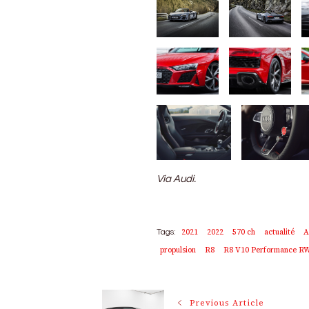
Via Audi.
2021
2022
570 ch
actualité
A
Tags:
propulsion
R8
R8 V10 Performance R
Post
Previous Article