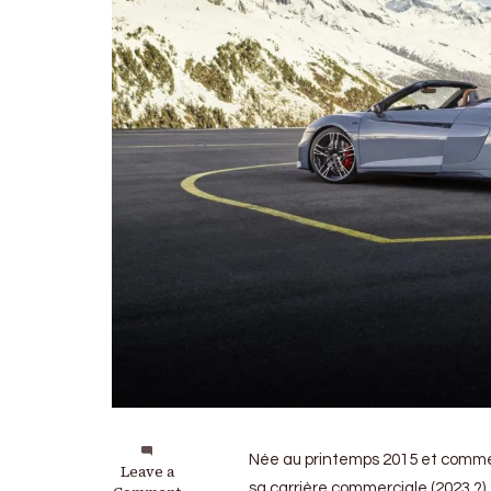
Née au printemps 2015 et commerc
on
Leave a
sa carrière commerciale (2023 ?),
Audi