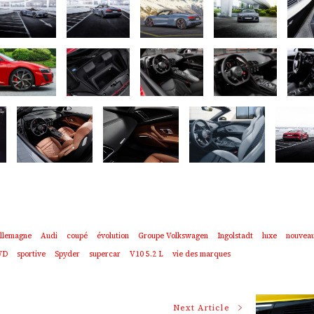
llemagne
Audi
coupé
évolution
Groupe Volkswagen
Ingolstadt
luxe
nouvea
WD
sportive
Spyder
supercar
V10 5.2 L
vie des marques
Next Article