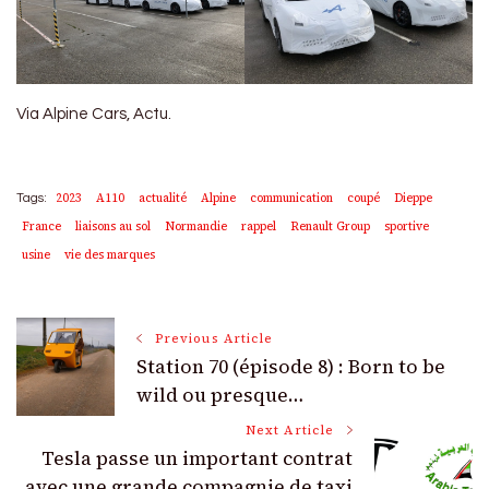
Via Alpine Cars, Actu.
2023
A110
actualité
Alpine
communication
coupé
Dieppe
Tags:
France
liaisons au sol
Normandie
rappel
Renault Group
sportive
usine
vie des marques
Post
Previous Article
Station 70 (épisode 8) : Born to be
Navigation
wild ou presque…
Next Article
Tesla passe un important contrat
avec une grande compagnie de taxi