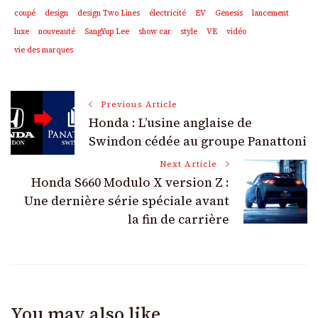
coupé
design
design Two Lines
électricité
EV
Genesis
lancement
luxe
nouveauté
SangYup Lee
show car
style
VE
vidéo
vie des marques
Post
Previous Article
Honda : L’usine anglaise de
Navigation
Swindon cédée au groupe Panattoni
Next Article
Honda S660 Modulo X version Z :
Une dernière série spéciale avant
la fin de carrière
You may also like