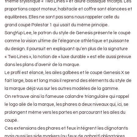
thème stylistique « Two Lines » et allure classique tricorps. Les
proportions capot moteur, habitacle et coffre sont élancées et
équilibrées. Elles ne sont pas sans nous rappeler celle du
grand coupé Polestar 1 qui usait du même principe.
SangYup Lee, le patron du style de Genesis présente le coupé
comme la vision ultime de l’élégance athlétique et puissante
du design. Il poursuit en expliquant qu’en plus de la signature
« Two Lines », la notion de « luxe durable » est elle aussi prévue
dans les plans d’avenir de la marque.
Le profil est élancé, les ailes galbées et le coupé Genesis X se
fait large, bas et long mais il reprend des éléments du style de
la marque déjà vus sur les autres modèles de la gamme.
On retrouve ainsi la fameuse calandre triangulaire qui rappel
le logo ailé de la marque, les phares à deux niveaux qui, ici, se
prolongent même vers les portes en parcourant les ailes du
coupé.
Ces extensions des phares et feux intègrent les clignotants
mais aussi les side markers (ou feux de gabarit) obligatoires