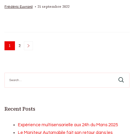
21 septembre 2022
Frédéric Euvrard
Posts
1
2
Page
Page
pagination
Search
for:
Recent Posts
Expérience multisensorielle aux 24h du Mans 2025
Le Moniteur Automobile fait son retour dans les