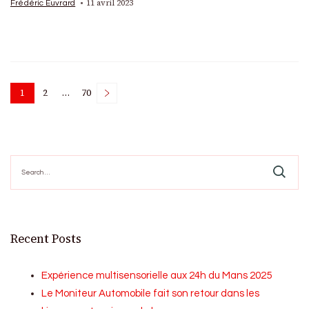
11 avril 2023
Frédéric Euvrard
Posts
1
2
…
70
Page
Page
Page
pagination
Search
for:
Recent Posts
Expérience multisensorielle aux 24h du Mans 2025
Le Moniteur Automobile fait son retour dans les