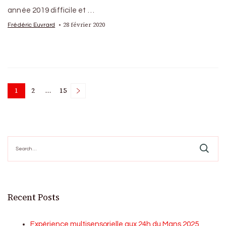
année 2019 difficile et …
28 février 2020
Frédéric Euvrard
Posts
1
2
…
15
Page
Page
Page
pagination
Search
for:
Recent Posts
Expérience multisensorielle aux 24h du Mans 2025