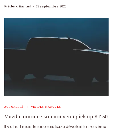
22 septembre 2020
Frédéric Euvrard
ACTUALITÉ
VIE DES MARQUES
Mazda annonce son nouveau pick up BT-50
Il y a huit mois, le japonais Isuzu dévoilait la troisième