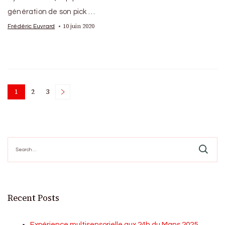
génération de son pick …
10 juin 2020
Frédéric Euvrard
Posts
1
2
3
Page
Page
Page
pagination
Search
for:
Recent Posts
Expérience multisensorielle aux 24h du Mans 2025