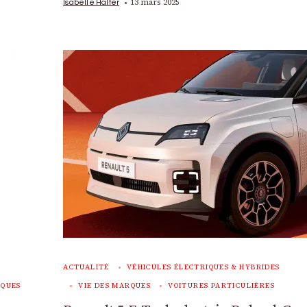
13 mars 2025
Isabelle Halter
ACTUALITÉ
VÉHICULES ÉLECTRIQUES & HYBRIDES
RQUES
VIE DES MARQUES
VOITURES PARTICULIÈRES