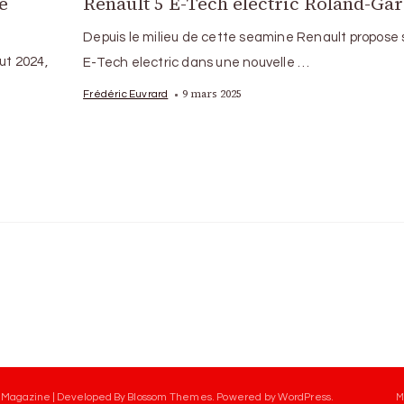
e
Renault 5 E-Tech electric Roland-Ga
Depuis le milieu de cette seamine Renault propose 
ut 2024,
E-Tech electric dans une nouvelle …
9 mars 2025
Frédéric Euvrard
 Magazine | Developed By
Blossom Themes
.
Powered by
WordPress
.
M