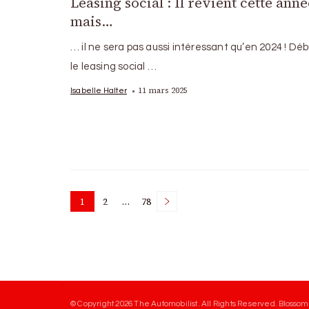
Leasing social : Il revient cette anné
mais…
… il ne sera pas aussi intéressant qu’en 2024 ! Déb
le leasing social …
11 mars 2025
Isabelle Halter
Posts
1
2
…
78
Page
Page
Page
pagination
© Copyright 2026
The Automobilist
. All Rights Reserved.
Blossom