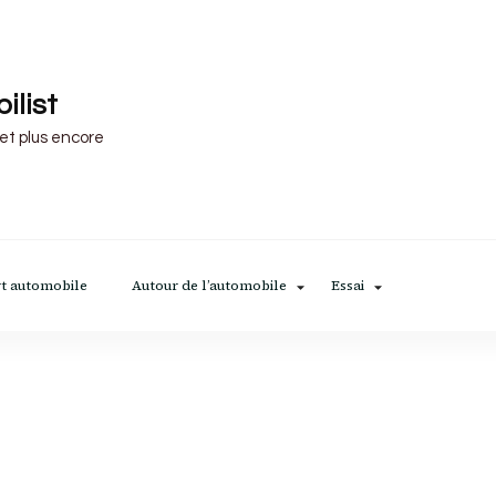
ilist
 et plus encore
t automobile
Autour de l’automobile
Essai