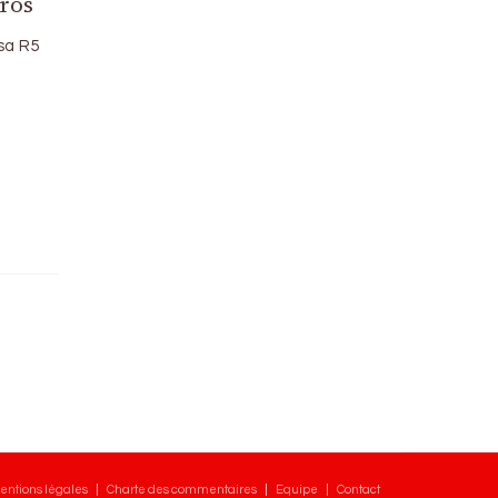
rros
sa R5
entions légales
Charte des commentaires
Equipe
Contact