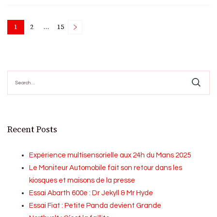
Posts
1
2
…
15
Page
Page
Page
pagination
Search
for:
Recent Posts
Expérience multisensorielle aux 24h du Mans 2025
Le Moniteur Automobile fait son retour dans les
kiosques et maisons de la presse
Essai Abarth 600e : Dr Jekyll & Mr Hyde
Essai Fiat : Petite Panda devient Grande