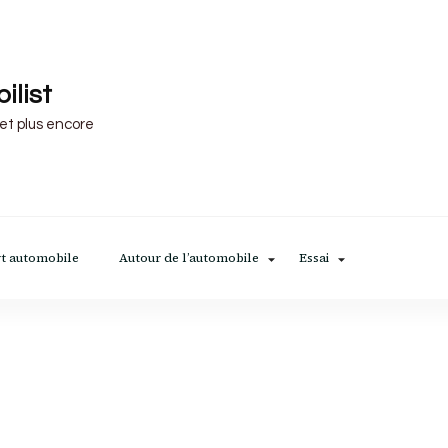
ilist
 et plus encore
t automobile
Autour de l’automobile
Essai