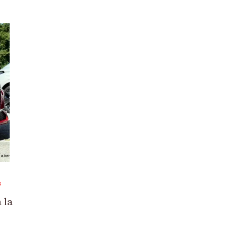
S
 la