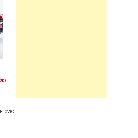
UES
ier avec