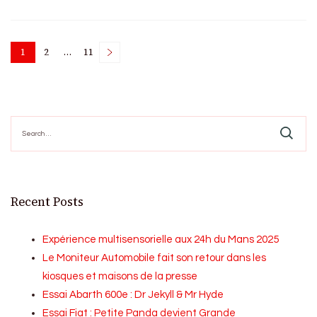
Posts
1
2
…
11
Page
Page
Page
pagination
Search
for:
Recent Posts
Expérience multisensorielle aux 24h du Mans 2025
Le Moniteur Automobile fait son retour dans les
kiosques et maisons de la presse
Essai Abarth 600e : Dr Jekyll & Mr Hyde
Essai Fiat : Petite Panda devient Grande