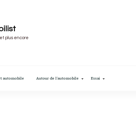
ilist
 et plus encore
t automobile
Autour de l’automobile
Essai