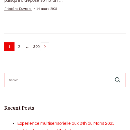
puisqu’il a déposé son bilan …
14 mars 2025
Frédéric Euvrard
Posts
1
2
…
390
Page
Page
Page
pagination
Search
for:
Recent Posts
Expérience multisensorielle aux 24h du Mans 2025