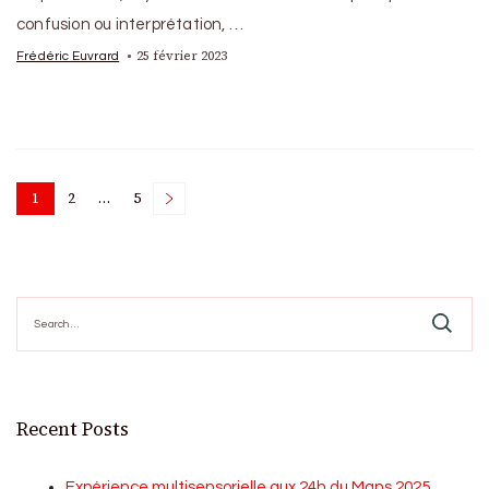
confusion ou interprétation, …
25 février 2023
Frédéric Euvrard
Posts
1
2
…
5
Page
Page
Page
pagination
Search
for:
Recent Posts
Expérience multisensorielle aux 24h du Mans 2025