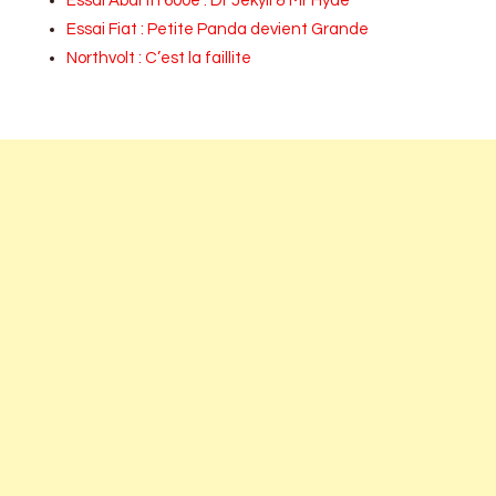
Essai Abarth 600e : Dr Jekyll & Mr Hyde
Essai Fiat : Petite Panda devient Grande
Northvolt : C’est la faillite