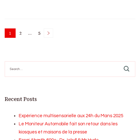
Posts
1
2
…
5
Page
Page
Page
pagination
Search
for:
Recent Posts
Expérience multisensorielle aux 24h du Mans 2025
Le Moniteur Automobile fait son retour dans les
kiosques et maisons de la presse