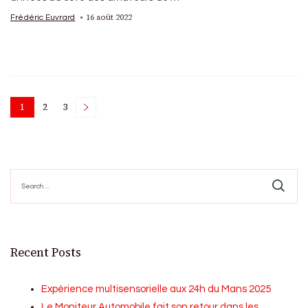
16 août 2022
Frédéric Euvrard
Posts
1
2
3
Page
Page
Page
pagination
Search
for:
Recent Posts
Expérience multisensorielle aux 24h du Mans 2025
Le Moniteur Automobile fait son retour dans les