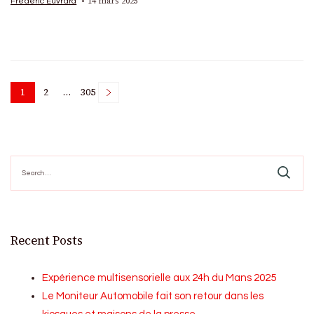
14 mars 2025
Frédéric Euvrard
Posts
1
2
…
305
Page
Page
Page
pagination
Search
for:
Recent Posts
Expérience multisensorielle aux 24h du Mans 2025
Le Moniteur Automobile fait son retour dans les