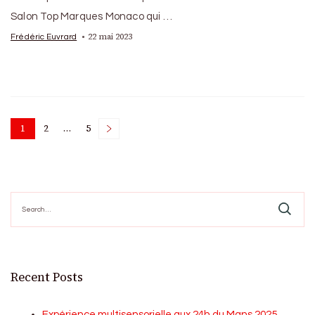
Salon Top Marques Monaco qui …
22 mai 2023
Frédéric Euvrard
Posts
1
2
…
5
Page
Page
Page
pagination
Search
for:
Recent Posts
Expérience multisensorielle aux 24h du Mans 2025