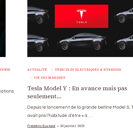
AVENIR
ACTUALITÉ
VÉHICULES ÉLECTRIQUES & HYBRIDES
VIE DES MARQUES
Tesla Model Y : En avance mais pas
ications
seulement…
Depuis le lancement de la grande berline Model S, 
avait pris l’habitude d’être « à …
30 janvier 2020
Frédéric Euvrard