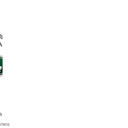
a
itera