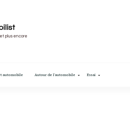
ilist
 et plus encore
t automobile
Autour de l’automobile
Essai