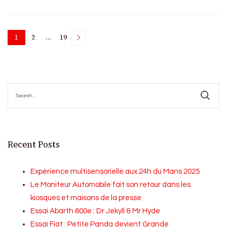
Posts
1
2
…
19
Page
Page
Page
pagination
Search
for:
Recent Posts
Expérience multisensorielle aux 24h du Mans 2025
Le Moniteur Automobile fait son retour dans les
kiosques et maisons de la presse
Essai Abarth 600e : Dr Jekyll & Mr Hyde
Essai Fiat : Petite Panda devient Grande