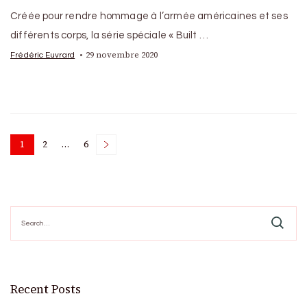
Créée pour rendre hommage à l’armée américaines et ses
différents corps, la série spéciale « Built …
29 novembre 2020
Frédéric Euvrard
Posts
1
2
…
6
Page
Page
Page
pagination
Search
for:
Recent Posts