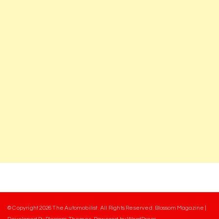
© Copyright 2026
The Automobilist
. All Rights Reserved.
Blossom Magazine |
Developed By
Blossom Themes
.
Powered by
WordPress
.