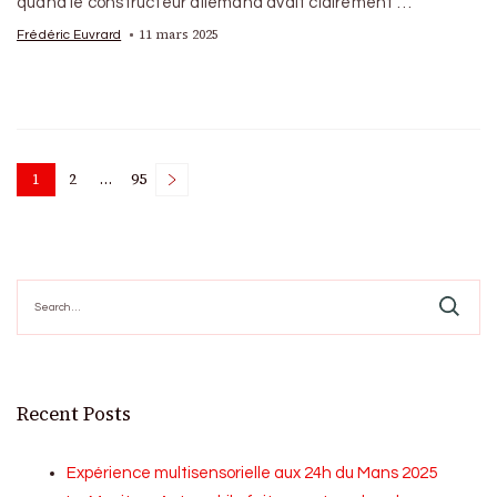
quand le constructeur allemand avait clairement …
11 mars 2025
Frédéric Euvrard
Posts
1
2
…
95
Page
Page
Page
pagination
Search
for:
Recent Posts
Expérience multisensorielle aux 24h du Mans 2025