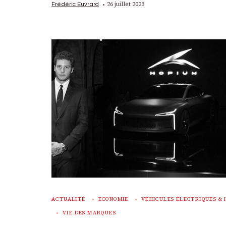
26 juillet 2023
Frédéric Euvrard
ACTUALITÉ
ECONOMIE
VÉHICULES ÉLECTRIQUES & 
VIE DES MARQUES