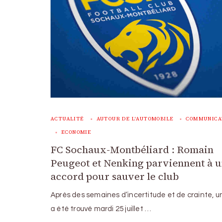
ACTUALITÉ
AUTOUR DE L'AUTOMOBILE
COMMUNICA
ECONOMIE
FC Sochaux-Montbéliard : Romain
Peugeot et Nenking parviennent à 
accord pour sauver le club
Après des semaines d’incertitude et de crainte, u
a été trouvé mardi 25 juillet …