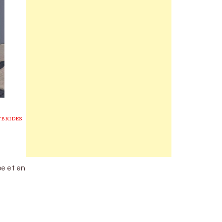
YBRIDES
pe et en