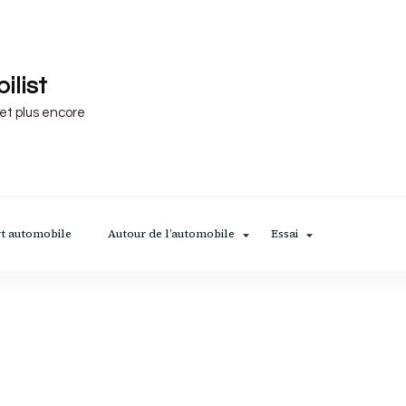
ilist
 et plus encore
t automobile
Autour de l’automobile
Essai