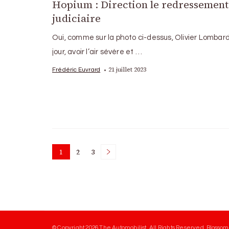
Hopium : Direction le redressement
judiciaire
Oui, comme sur la photo ci-dessus, Olivier Lombard
jour, avoir l’air sévère et …
21 juillet 2023
Frédéric Euvrard
Posts
1
2
3
Page
Page
Page
pagination
© Copyright 2026
The Automobilist
. All Rights Reserved.
Blossom