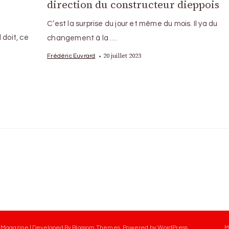
direction du constructeur dieppois
C’est la surprise du jour et même du mois. Il ya du
 doit, ce
changement à la …
20 juillet 2023
Frédéric Euvrard
 Magazine | Developed By
Blossom Themes
.
Powered by
WordPress
.
M