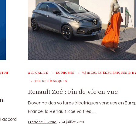
TION
ACTUALITÉ
ECONOMIE
VÉHICULES ÉLECTRIQUES & H
VIE DES MARQUES
Renault Zoé : Fin de vie en vue
un
Doyenne des voitures électriques vendues en Euro
France, la Renault Zoé va très …
n accord
24 juillet 2023
Frédéric Euvrard