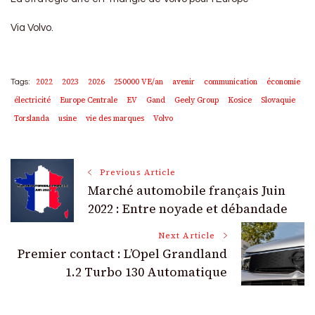
Via Volvo.
2022
2023
2026
250000 VE/an
avenir
communication
économie
Tags:
électricité
Europe Centrale
EV
Gand
Geely Group
Kosice
Slovaquie
Torslanda
usine
vie des marques
Volvo
Post
Previous Article
Marché automobile français Juin
Navigation
2022 : Entre noyade et débandade
Next Article
Premier contact : L’Opel Grandland
1.2 Turbo 130 Automatique