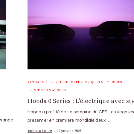
ACTUALITÉ
VÉHICULES ÉLECTRIQUES & HYBRIDES
VIE DES MARQUES
Honda 0 Series : L’électrique avec st
Honda a profité cette semaine du CES Las Vegas p
losange
présenter en première mondiale deux …
12 janvier 2025
Isabelle Halter