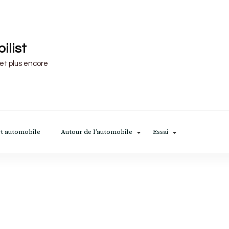
ilist
 et plus encore
t automobile
Autour de l’automobile
Essai