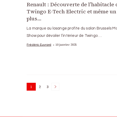
Renault : Découverte de l’habitacle 
Twingo E-Tech Electric et même un
plus…
La marque au losange profite du salon Brussels M
Show pour dévoiler l’intérieur de Twingo …
10 janvier 2025
Frédéric Euvrard
Posts
1
2
3
Page
Page
Page
pagination