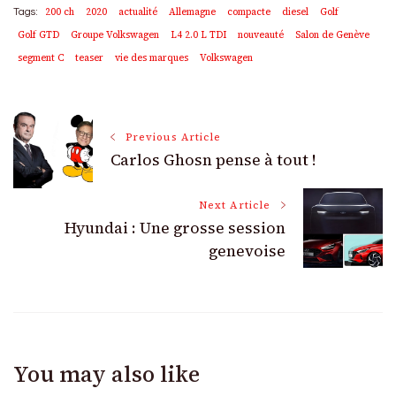
200 ch
2020
actualité
Allemagne
compacte
diesel
Golf
Tags:
Golf GTD
Groupe Volkswagen
L4 2.0 L TDI
nouveauté
Salon de Genève
segment C
teaser
vie des marques
Volkswagen
Post
Previous Article
Carlos Ghosn pense à tout !
Navigation
Next Article
Hyundai : Une grosse session
genevoise
You may also like