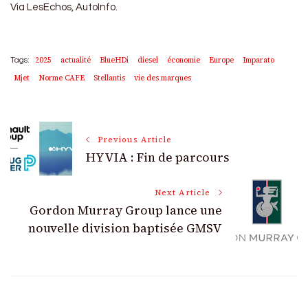
Via LesEchos, AutoInfo.
2025
actualité
BlueHDi
diesel
économie
Europe
Imparato
Tags:
Mjet
Norme CAFE
Stellantis
vie des marques
Post
Previous Article
HYVIA : Fin de parcours
Navigation
Next Article
Gordon Murray Group lance une
nouvelle division baptisée GMSV