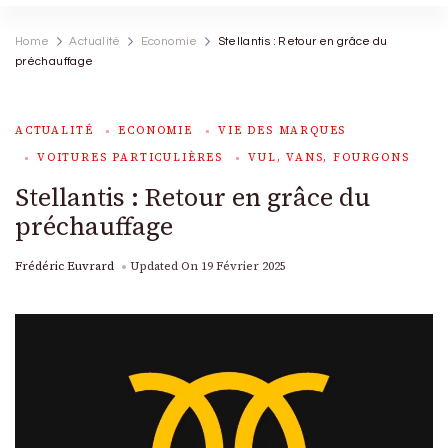
Home
Actualité
Economie
Stellantis : Retour en grâce du
préchauffage
ACTUALITÉ
ECONOMIE
VIE DES MARQUES
VOITURES PARTICULIÈRES
VUL, VANS, FOURGONS
Stellantis : Retour en grâce du
préchauffage
Frédéric Euvrard
Updated On
19 Février 2025