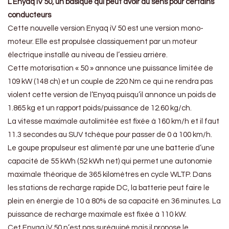
L’Enyaq iV 50, un basique qui peut avoir du sens pour certains
conducteurs
Cette nouvelle version Enyaq iV 50 est une version mono-
moteur. Elle est propulsée classiquement par un moteur
électrique installé au niveau de l’essieu arrière.
Cette motorisation « 50 » annonce une puissance limitée de
109 kW (148 ch) et un couple de 220 Nm ce qui ne rendra pas
violent cette version de l’Enyaq puisqu’il annonce un poids de
1.865 kg et un rapport poids/puissance de 12.60 kg/ch.
La vitesse maximale autolimitée est fixée à 160 km/h et il faut
11.3 secondes au SUV tchèque pour passer de 0 à 100 km/h.
Le goupe propulseur est alimenté par une une batterie d’une
capacité de 55 kWh (52 kWh net) qui permet une autonomie
maximale théorique de 365 kilomètres en cycle WLTP. Dans
les stations de recharge rapide DC, la batterie peut faire le
plein en énergie de 10 à 80% de sa capacité en 36 minutes. La
puissance de recharge maximale est fixée à 110 kW.
Cet Enyaq iV 50 n’est pas suréquipé mais il propose le