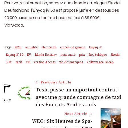
Pour votre information, sachez que dans le catalogue Skoda
Deutschland, l’Enyaq iV 50 est proposé juste en dessous des
40.000 puisque son tarif de base est fixé à 39.990€.
Via Skoda.
2023
actualité
électricité
entrée de gamme
Enyaq iV
Tags:
Enyaq iV 50
EV
Mlada Boleslav
nouveauté
prix
Rep tchèque
Skoda
SUV
tarif
VE
version Access
vie des marques
Volkswagen Group
Post
Previous Article
Tesla passe un important contrat
Navigation
avec une grande compagnie de taxi
des Émirats Arabes Unis
Next Article
WEC : Six Heures de Spa-