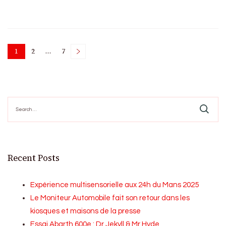
Posts
1
2
…
7
Page
Page
Page
pagination
Search
for:
Recent Posts
Expérience multisensorielle aux 24h du Mans 2025
Le Moniteur Automobile fait son retour dans les
kiosques et maisons de la presse
Essai Abarth 600e : Dr Jekyll & Mr Hyde