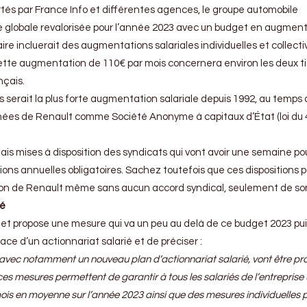
rtés par France Info et différentes agences, le groupe automobile
ale globale revalorisée pour l’année 2023 avec un budget en augmen
re incluerait des augmentations salariales individuelles et collecti
ette augmentation de 110€ par mois concernera environ les deux ti
nçais.
erait la plus forte augmentation salariale depuis 1992, au temps 
ées de Renault comme Société Anonyme à capitaux d’État (loi du 4 
ais mises à disposition des syndicats qui vont avoir une semaine po
ions annuelles obligatoires. Sachez toutefois que ces dispositions 
tion de Renault même sans aucun accord syndical, seulement de son
ié
 et propose une mesure qui va un peu au delà de ce budget 2023 puis
ace d’un actionnariat salarié et de préciser :
vec notamment un nouveau plan d’actionnariat salarié, vont être p
es mesures permettent de garantir à tous les salariés de l’entreprise
is en moyenne sur l’année 2023 ainsi que des mesures individuelles 