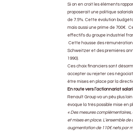
l’allocation
Si on en croit les éléments rappo
budgétaire
proposerait une politique salari
pour
de 7.5%. Cette évolution budgétai
les
salaires
mais aussi une prime de 700€. C
effectifs du groupe industriel fra
Cette hausse des rémunérations s
Schweitzer et des premières ann
1990).
Ces choix financiers sont désorm
accepter ou rejeter ces négociat
être mises en place par la direc
En route vers l’actionnariat salar
Renault Group va un pêu plus loin
évoque la très possible mise en pl
« Des mesures complémentaires, a
et mises en place. L’ensemble de c
augmentation de 110€ nets par mo