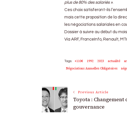
plus de 80% des salariés »
.
Ces choix satisferont-ils l’ensem
mais cette proposition de la direc
les négociations salariales en co
Dossier à suivre au début du mois
Via ARF, FranceInfo, Renault, MT
+110€
1992
2023
actualité
ar
Tags:
Négociations Annuelles Obligatoires
négo
Post
Previous Article
Toyota : Changement 
Navigation
gouvernance