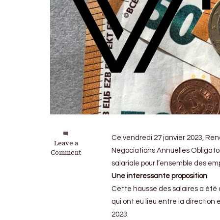
Ce vendredi 27 janvier 2023, Ren
on
Leave a
Négociations Annuelles Obligatoi
Renault
Comment
Group
salariale pour l’ensemble des emp
:
Une interessante proposition
Une
augmentation
Cette hausse des salaires a été 
de
qui ont eu lieu entre la direction
7.5%
2023.
de