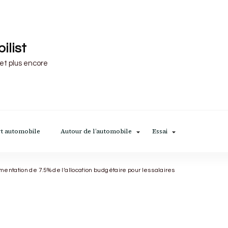
ilist
 et plus encore
t automobile
Autour de l’automobile
Essai
ntation de 7.5% de l’allocation budgétaire pour les salaires