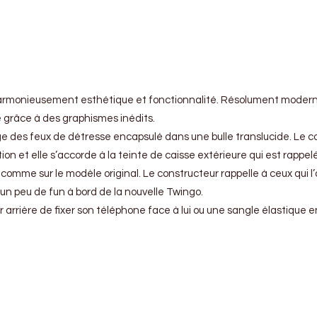
 harmonieusement esthétique et fonctionnalité. Résolument moderne
e grâce à des graphismes inédits.
 des feux de détresse encapsulé dans une bulle translucide. Le cons
tion et elle s’accorde à la teinte de caisse extérieure qui est rapp
mme sur le modèle original. Le constructeur rappelle à ceux qui l’aur
e un peu de fun à bord de la nouvelle Twingo.
rière de fixer son téléphone face à lui ou une sangle élastique en