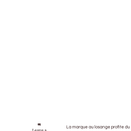
La marque au losange profite du s
on
Leave a