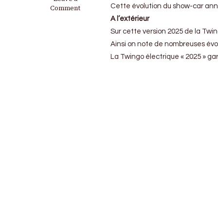
Cette évolution du show-car annon
Renault
Comment
:
A l’extérieur
Découverte
Sur cette version 2025 de la Twi
de
l’habitacle
Ainsi on note de nombreuses évolu
de
La Twingo électrique « 2025 » gar
la
Twingo
E-
Tech
Electric
et
même
un
peu
plus…