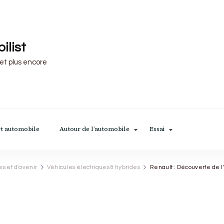
ilist
 et plus encore
t automobile
Autour de l’automobile
Essai
es et d'avenir
Véhicules électriques & hybrides
Renault : Découverte de l