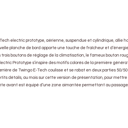
ech electric prototype, aérienne, suspendue et cylindrique, allie
velle planche de bord apporte une touche de fraîcheur et d’énergi
trois boutons de réglage de la climatisation, le fameux bouton rouge
lectric Prototype s’inspire des motifs colorés de la première généra
rière de Twingo E-Tech coulisse et se rabat en deux parties 50/50 co
petits détails, au mois sur cette version de présentation, pour mettr
ête avant est équipé d’une zone aimantée permettant au passager ar