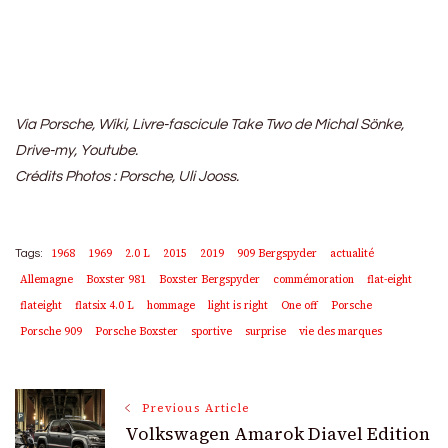
https://www.youtube.com/watch?v=Yjg_rE-By2E
Via Porsche, Wiki, Livre-fascicule Take Two de Michal Sönke,
Drive-my, Youtube.
Crédits Photos : Porsche, Uli Jooss.
1968
1969
2.0 L
2015
2019
909 Bergspyder
actualité
Tags:
Allemagne
Boxster 981
Boxster Bergspyder
commémoration
flat-eight
flateight
flatsix 4.0 L
hommage
light is right
One off
Porsche
Porsche 909
Porsche Boxster
sportive
surprise
vie des marques
Post
Previous Article
Volkswagen Amarok Diavel Edition