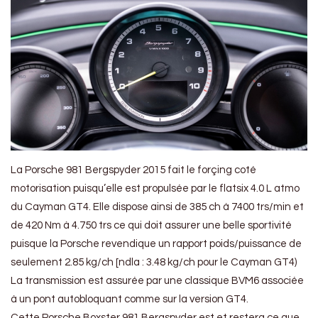
La Porsche 981 Bergspyder 2015 fait le forçing coté
motorisation puisqu’elle est propulsée par le flatsix 4.0 L atmo
du Cayman GT4. Elle dispose ainsi de 385 ch à 7400 trs/min et
de 420 Nm à 4.750 trs ce qui doit assurer une belle sportivité
puisque la Porsche revendique un rapport poids/puissance de
seulement 2.85 kg/ch [ndla : 3.48 kg/ch pour le Cayman GT4)
La transmission est assurée par une classique BVM6 associée
à un pont autobloquant comme sur la version GT4.
Cette Porsche Boxster 981 Bergspyder est et restera ce que