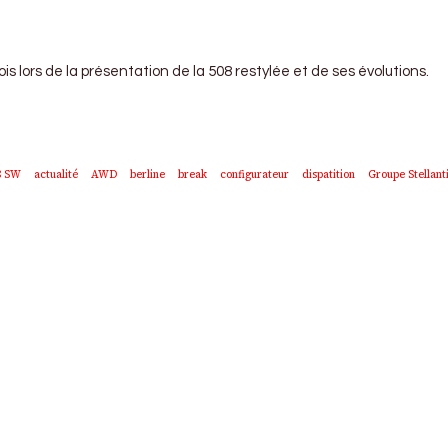
s lors de la présentation de la 508 restylée et de ses évolutions.
8 SW
actualité
AWD
berline
break
configurateur
dispatition
Groupe Stellant