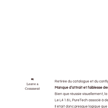
Retirée du catalogue et du config
on
Leave a
Manque d’attrait et faiblesse de
Peugeot
Comment
:
Bien que réussie visuellement, l
La
Le L4 1.6 L PureTech associé à d
508
PSE
Il était donc presque logique qu