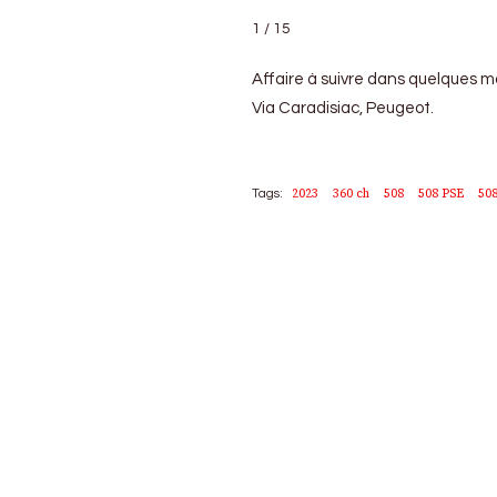
1 / 15
Affaire à suivre dans quelques moi
Via Caradisiac, Peugeot.
2023
360 ch
508
508 PSE
50
Tags: