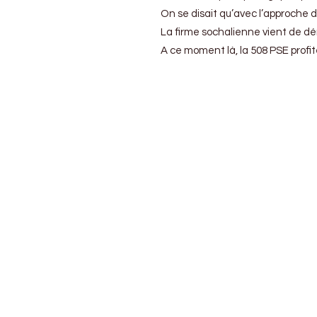
ne
On se disait qu’avec l’approche d
devrait
La firme sochalienne vient de dém
pas
disparaitre
A ce moment là, la 508 PSE profit