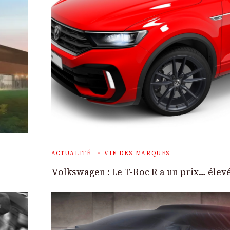
ACTUALITÉ
VIE DES MARQUES
Volkswagen : Le T-Roc R a un prix… élev