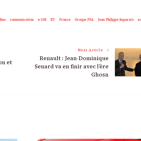
dine
communication
e-208
EV
France
Groupe PSA
Jean Philippe Imparato
n
Next Article
Renault : Jean-Dominique
on et
Senard va en finir avec l’ère
Ghosn