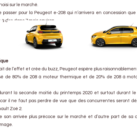
hoisi sur le marché.
e passer pour la Peugeot e-208 qui n’arrivera en concession que
t à dire dans 7 mois environ.
rique
it de l’effet et crée du buzz, Peugeot espère plus raisonnablement 
osé de 80% de 208 à moteur thermique et de 20% de 208 à moto
 durant la seconde moitié du printemps 2020 et surtout durant l
ar il ne faut pas perdre de vue que des concurrentes seront déj
ault Zoé 2.
de son arrivée plus précoce sur le marché et d’autre part de sa c
 image.