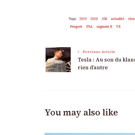
2019
2020
208
actualité
cita
Tags:
Peugeot
PSA
segment B
VE
Post
Previous Article
Tesla : Au son du klax
Navigation
rien d’autre
You may also like