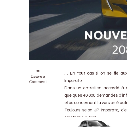
… En tout cas si on se fie aux 
on
Leave a
Imparato.
Peugeot
Comment
e-
Dans un entretien accordé à A
208
quelques 40.000 demandes d’inf
:
Ca
elles concernent la version élect
se
Toujours selon JP Imparato, c’
présente
électrique e-208.
plutôt
pas