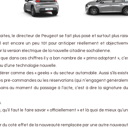
ites, le directeur de Peugeot se fait plus posé et surtout plus rai
 il est encore un peu tôt pour anticiper réellement et objective
la version électrique de la nouvelle citadine sochalienne.
ue dans ces chiffres il y a bon nombre de « primo adoptant », c’es
ou d’une technologie nouvelle.
idérer comme des « geeks » du secteur automobile. Aussi s’ils exist
s les pré-commandes ou les réservations (qui n’engagent générale
 moins au moment du passage à l’acte, c’est à dire la signature d
.
 qu’il faut le faire savoir « officiellement » et là quoi de mieux qu’un
r du coté effet de la nouveauté remplacée par une autre nouveau