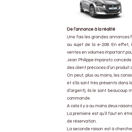
mal
De l’annonce à la réalité
Une fois les grandes annonces fa
au sujet de la e-208. En effet,
ventes en volumes important pour 
Jean Philippe Imparato concède q
des client précoces d’un produit 
On peut, plus ou moins, les cons
et s’ils sont très présents dan
d’argent), ils le sont beaucoup
commande.
A cela il y a au moins deux raisons
La première est qu’il faut en être,
de réservation.
La seconde raison est à cherche