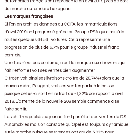
automobiles français ont représenté en avril 2019 près de 58%
du marché automobile hexagonal.
Les marques françaises
Si l’on en croit les données du CCFA, les immatriculations
d’avril 2019 ont progressé grâce au Groupe PSA qui a mis à la
routes quelques 64.561 voitures. Cela représente une
progression de plus de 6.7% pour le groupe industriel franc
comtois.
Une fois n’est pas coutume, c’est la marque aux chevrons qui
fait l’effort et voit ses ventes bien augmenter.
Citroën voit ainsi ses livraisons croître de 28,74%) alors que la
maison mère, Peugeot, voit ses ventes partir à la baisse
puisque celles-ci sont en retrait de -1,32% par rapport à avril
2018. L’attente de la nouvelle 208 semble commence à se
faire sentir.
Les chiffres publiés ce jour ne font pas état des ventes de DS
Automobiles mais on constate qu’Opel est toujours dynamique
sur le marché puisque ses ventes ont cru de 5.03% pour