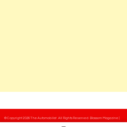
© Copyright 2026
The Automobilist
. All Rights Reserved.
Blossom Magazine |
Developed By
Blossom Themes
.
Powered by
WordPress
.