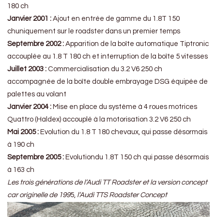
180 ch
Janvier 2001 :
Ajout en entrée de gamme du 1.8T 150
chuniquement sur le roadster dans un premier temps
Septembre 2002 :
Apparition de la boîte automatique Tiptronic
accouplée au 1.8 T 180 ch et interruption de la boîte 5 vitesses
Juillet 2003 :
Commercialisation du 3.2 V6 250 ch
accompagnée de la boîte double embrayage DSG équipée de
palettes au volant
Janvier 2004 :
Mise en place du système à 4 roues motrices
Quattro (Haldex) accouplé à la motorisation 3.2 V6 250 ch
Mai 2005 :
Evolution du 1.8 T 180 chevaux, qui passe désormais
à 190 ch
Septembre 2005 :
Evolutiondu 1.8T 150 ch qui passe désormais
à 163 ch
Les trois générations de l’Audi TT Roadster et la version concept
car originelle de 199
5,
l’Audi TTS Roadster Concept