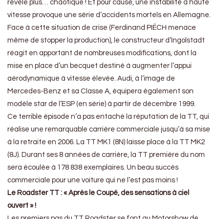
révèle plus… chaotique ! Et pour cause, une instabilité à haute
vitesse provoque une série d’accidents mortels en Allemagne.
Face à cette situation de crise (Ferdinand PIËCH menace
même de stopper la production), le constructeur d’Ingolstadt
réagit en apportant de nombreuses modifications, dont la
mise en place d’un becquet destiné à augmenter l’appui
aérodynamique à vitesse élevée. Audi, à l’image de
Mercedes-Benz et sa Classe A, équipera également son
modèle star de l’ESP (en série) à partir de décembre 1999.
Ce terrible épisode n’a pas entaché la réputation de la TT, qui
réalise une remarquable carrière commerciale jusqu’à sa mise
à la retraite en 2006. La TT MK1 (8N) laisse place à la TT MK2
(8J). Durant ses 8 années de carrière, la TT première du nom
sera écoulée à 178 838 exemplaires. Un beau succès
commerciale pour une voiture qui ne l’est pas moins !
Le Roadster TT :
« Après le Coupé, des sensations à ciel
ouvert » !
Les premiers pas du TT Roadster se font au Motorshow de