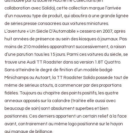
distribuée par la société Hachette Collections (en
collaboration avec Solido), cette collection marque l’arrivée
d’un nouveau type de produit, qui aboutira à une grande lignée
de séries presse consacrées aux voitures miniatures.
L’aventure « Un Siècle D’Automobile » cessera en 2007, après
huit années de présence au sein des kiosques à journaux. Pas
moins de 210 modèles apparaîtront successivement, à raison
d’une parution tous les 15 jours. Parmi ces voitures du siècle, se
trouve une Audi TT Roadster dans sa version 1.8T Quattro.
Sans atteindre le degré de finition d’un modèle badgé
Minichamps ou Autoart, la TT Roadster Solido possède tout de
même de sérieux atouts, à commencer par des proportions
fidèles. Toujours au chapitre des points positifs, les quatre
anneaux apposés sur la calandre (traitée elle aussi avec
beaucoup de soin) sont absolument superbes et bien
positionnés. Ces derniers apportent un certain relief à la face
avant, contrairement au même logo positionné sur le hayon
qui manque de brillance.