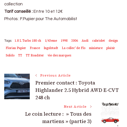
collection
Tarif conseillé :
Entre 10 et 12€
Photos : F.Pupier pour The Automobilist
1.8 L Turbo 180 ch
1/43eme
1998
2006
Audi
cabriolet
design
Tags:
Florian Pupier
France
Ingolstadt
La collec' de Flo
miniature
plaisir
Solido
TT
TT Roadster
vie des marques
Post
Previous Article
Premier contact : Toyota
Navigation
Highlander 2.5 Hybrid AWD E-CVT
248 ch
Next Article
Le coin lecture : » Tous des
martiens » (partie 3)