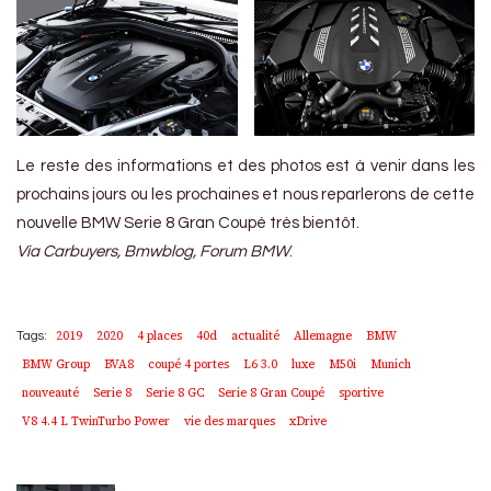
Le reste des informations et des photos est à venir dans les
prochains jours ou les prochaines et nous reparlerons de cette
nouvelle BMW Serie 8 Gran Coupé très bientôt.
Via Carbuyers, Bmwblog, Forum BMW
.
2019
2020
4 places
40d
actualité
Allemagne
BMW
Tags:
BMW Group
BVA8
coupé 4 portes
L6 3.0
luxe
M50i
Munich
nouveauté
Serie 8
Serie 8 GC
Serie 8 Gran Coupé
sportive
V8 4.4 L TwinTurbo Power
vie des marques
xDrive