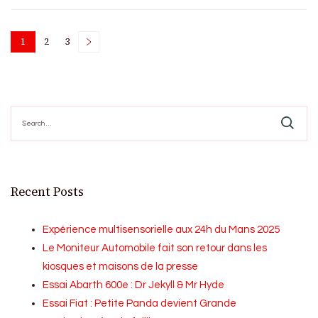
Posts
1
2
3
Page
Page
Page
pagination
Search
for:
Recent Posts
Expérience multisensorielle aux 24h du Mans 2025
Le Moniteur Automobile fait son retour dans les
kiosques et maisons de la presse
Essai Abarth 600e : Dr Jekyll & Mr Hyde
Essai Fiat : Petite Panda devient Grande