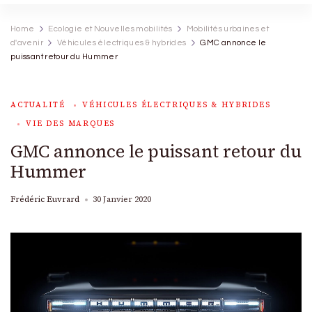
Home
Ecologie et Nouvelles mobilités
Mobilités urbaines et
d'avenir
Véhicules électriques & hybrides
GMC annonce le
puissant retour du Hummer
ACTUALITÉ
VÉHICULES ÉLECTRIQUES & HYBRIDES
VIE DES MARQUES
GMC annonce le puissant retour du
Hummer
Frédéric Euvrard
30 Janvier 2020