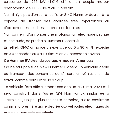
puissance de 745 kW (1.014 ch) et un couple moteur
phénoménal de 11.500 lb-ft ou 15.590 Nm…
Non, il n’y a pas d’erreur et ce futur GMC Hummer devrait être
capable de tracter des charges très importantes ou
d’arracher des souches d’arbres centenaires.
Non content d’annoncer une motorisation électrique pêchue
et costaude, ce prochain Hummer EV sera vif.
En effet, GMC annonce un exercice du 0 à 96 km/h expédié
en 3.0 secondes ou 0 à 100 km/h en 3.2 secondes environ.
Ce Hummer EV c’est du costaud « made in America »
On ne sait pas si ce New Hummer EV sera un véhicule dédié
au transport des personnes ou s’il sera un véhicule dit de
travail comme peut l’être un pick up.
Le véhicule fera officiellement ses débuts le 20 mai 2020 et il
sera construit dans l’usine GM Hamtramck implantée à
Detroit qui, un peu plus tôt cette semaine, a été confirmée
comme la première usine dédiée aux véhicules électriques du